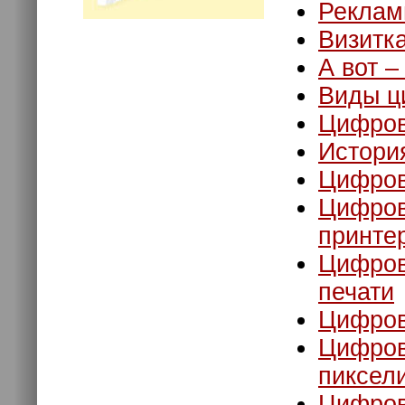
Рекламн
Визитк
А вот –
Виды ц
Цифров
Истори
Цифров
Цифров
принте
Цифров
печати
Цифров
Цифрова
пиксели
Цифрова