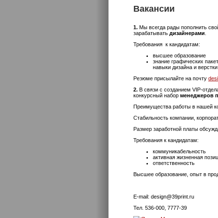
Вакансии
1.
Мы всегда рады пополнить сво
зарабатывать
дизайнерами
.
Требования к кандидатам:
высшее образование
знание графических паке
навыки дизайна и верстк
Резюме присылайте на почту
des
2.
В связи с созданием VIP-отдел
конкурсный набор
менеджеров п
Преимущества работы в нашей к
Стабильность компании, корпорат
Размер заработной платы обсужд
Требования к кандидатам:
коммуникабельность
активная жизненная пози
ответственность
Высшее образование, опыт в про
E-mail: design@39print.ru
Тел. 536-000, 7777-39