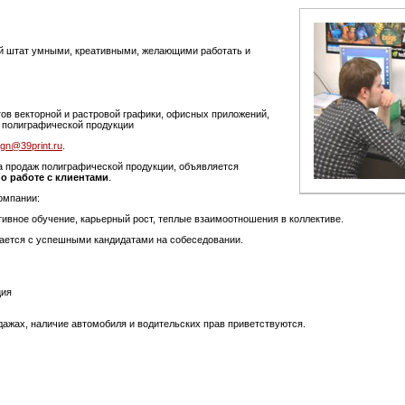
й штат умными, креативными, желающими работать и
тов векторной и растровой графики, офисных приложений,
и полиграфической продукции
ign@39print.ru
.
а продаж полиграфической продукции, объявляется
о работе с клиентами
.
омпании:
ивное обучение, карьерный рост, теплые взаимоотношения в коллективе.
ается с успешными кандидатами на собеседовании.
ция
дажах, наличие автомобиля и водительских прав приветствуются.